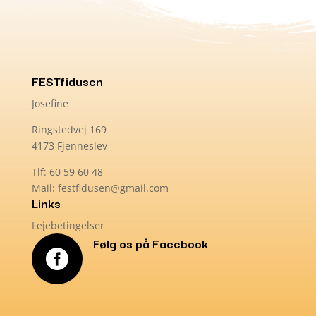
FESTfidusen
Josefine
Ringstedvej 169
4173 Fjenneslev
Tlf: 60 59 60 48
Mail: festfidusen@gmail.com
Links
Lejebetingelser
Følg os på Facebook
