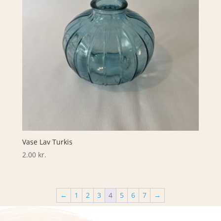
Vase Lav Turkis
2.00
kr.
←
1
2
3
4
5
6
7
→