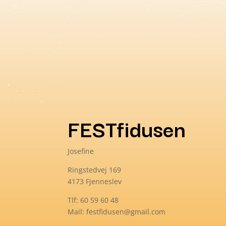
FESTfidusen
Josefine
Ringstedvej 169
4173 Fjenneslev
Tlf: 60 59 60 48
Mail: festfidusen@gmail.com