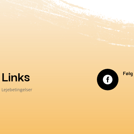
Links
Følg

Lejebetingelser