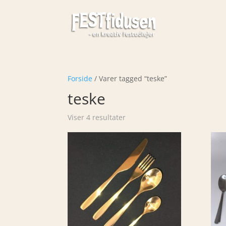
Forside
/ Varer tagged “teske”
teske
Viser 4 resultater