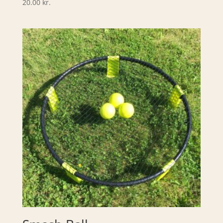
20.00
kr.