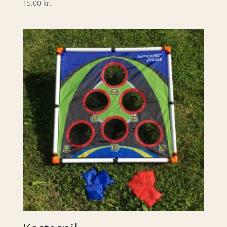
15.00
kr.