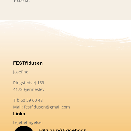
10.00
kr.
FESTfidusen
Josefine
Ringstedvej 169
4173 Fjenneslev
Tlf: 60 59 60 48
Mail: festfidusen@gmail.com
Links
Lejebetingelser
Følg os på Facebook