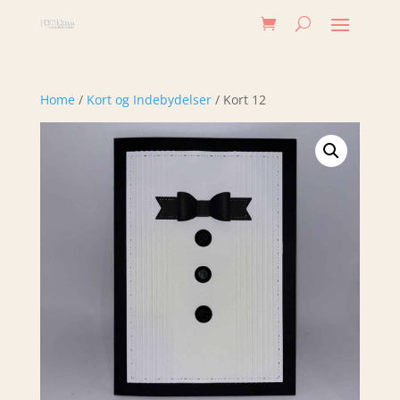
Home
/
Kort og Indebydelser
/ Kort 12