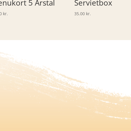
nukort 5 Årstal
Servietbox
00
kr.
35.00
kr.