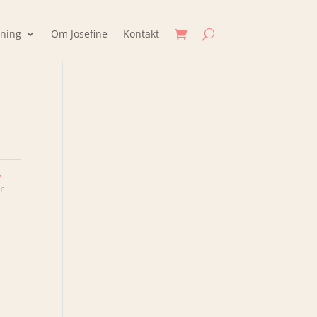
jning
Om Josefine
Kontakt
,
r