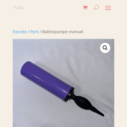
Forside
/
Pynt
/ Ballonpumpe manuel