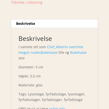
Tilbehør
,
Udlejning
Beskrivelse
Beskrivelse
I samme stil som
Chef_Alberto overtime
megan nudes
Buketvase
lille og
Buketvase
stor
Diameter: 5 cm
Højde: 3,5 cm
Materiale: glas
Tags: Lysestage, fyrfadsstage, lysestager,
fyrfadsstager, fyrfadstager, fyrfadstage
OBS! Husk at læse
ordre info
.