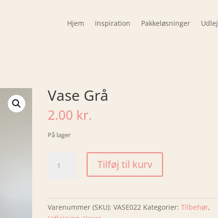
Hjem
Inspiration
Pakkeløsninger
Udle
Vase Grå
2.00
kr.
På lager
Vase
Tilføj til kurv
Grå
antal
Varenummer (SKU):
VASE022
Kategorier:
Tilbehør
,