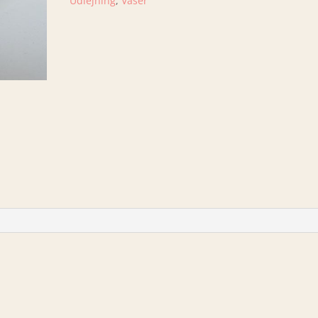
Udlejning
,
Vaser