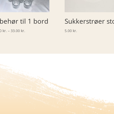
lbehør til 1 bord
Sukkerstrøer st
Prisinterval:
00
kr.
–
33.00
kr.
5.00
kr.
24.00 kr.
til
33.00 kr.