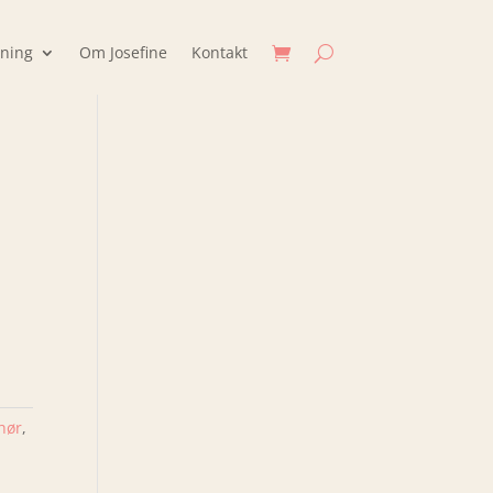
jning
Om Josefine
Kontakt
hør
,