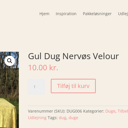
Hjem
Inspiration
Pakkeløsninger
Udle
Gul Dug Nervøs Velour
10.00
kr.
Gul
Tilføj til kurv
Dug
Nervøs
Velour
antal
Varenummer (SKU):
DUG006
Kategorier:
Duge
,
Tilbe
Udlejning
Tags:
dug
,
duge