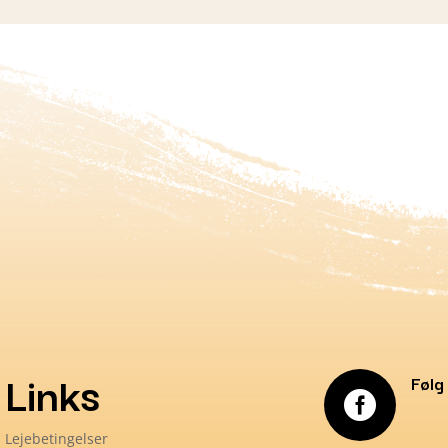
Links
Følg

Lejebetingelser