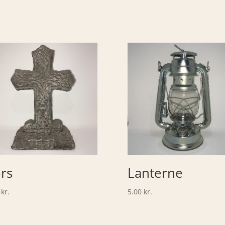
rs
Lanterne
0
kr.
5.00
kr.