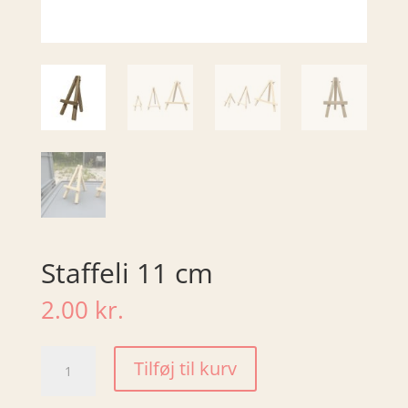
Staffeli 11 cm
2.00
kr.
Staffeli
Tilføj til kurv
11
cm