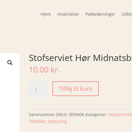
Hjem
Inspiration
Pakkeløsninger
Udle
Stofserviet Hør Midnatsb
10.00
kr.
Stofserviet
Tilføj til kurv
Hør
Midnatsblå
antal
Varenummer (SKU):
SERI006
Kategorier:
Stofserviett
Tilbehør
,
Udlejning