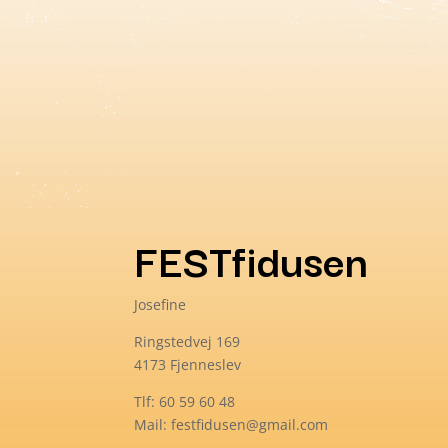
FESTfidusen
Josefine
Ringstedvej 169
4173 Fjenneslev
Tlf: 60 59 60 48
Mail: festfidusen@gmail.com