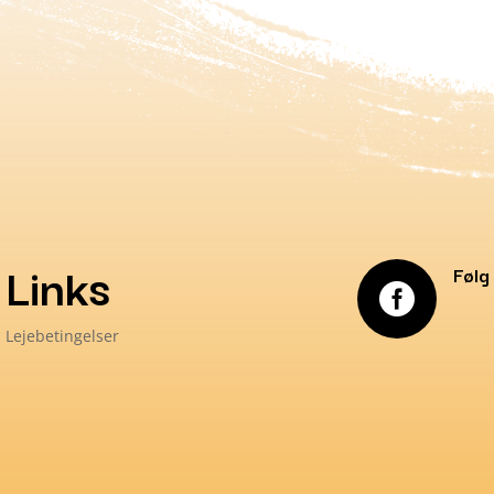
Links
Følg

Lejebetingelser