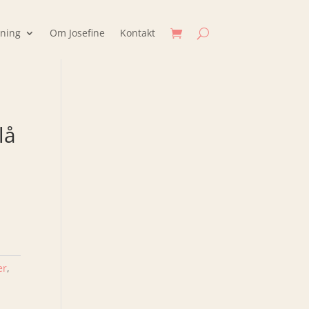
jning
Om Josefine
Kontakt
lå
er
,