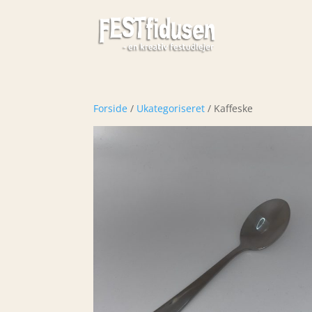
Forside
/
Ukategoriseret
/ Kaffeske