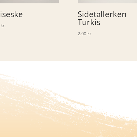
iseske
Sidetallerken
Turkis
0
kr.
2.00
kr.