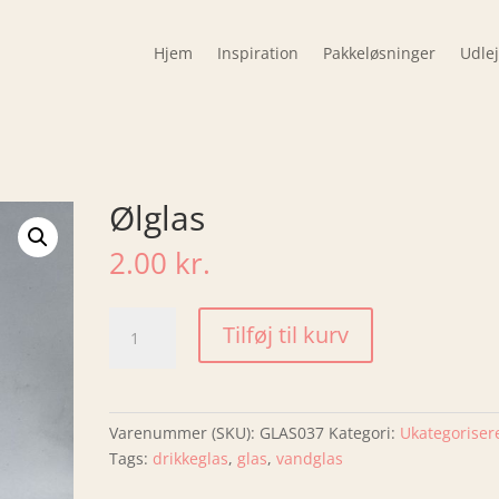
Hjem
Inspiration
Pakkeløsninger
Udle
Ølglas
2.00
kr.
Ølglas
Tilføj til kurv
antal
Varenummer (SKU):
GLAS037
Kategori:
Ukategoriser
Tags:
drikkeglas
,
glas
,
vandglas