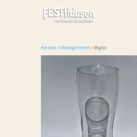
Forside
/
Ukategoriseret
/ Ølglas