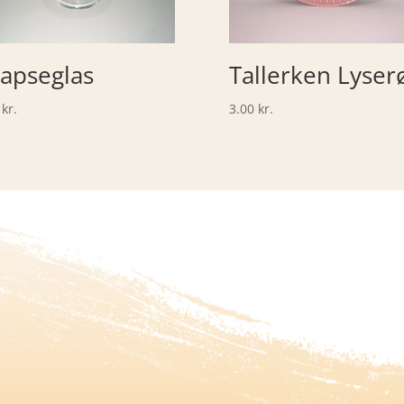
apseglas
Tallerken Lyser
0
kr.
3.00
kr.