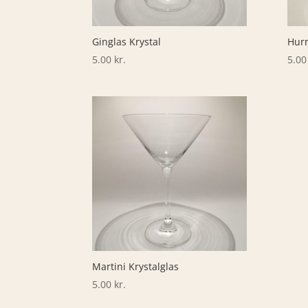
Ginglas Krystal
Hurr
5.00
kr.
5.0
Martini Krystalglas
5.00
kr.