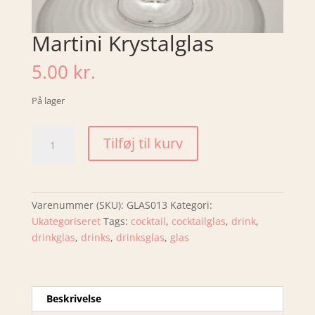
Martini Krystalglas
5.00
kr.
På lager
Martini
Tilføj til kurv
Krystalglas
antal
Varenummer (SKU):
GLAS013
Kategori:
Ukategoriseret
Tags:
cocktail
,
cocktailglas
,
drink
,
drinkglas
,
drinks
,
drinksglas
,
glas
Beskrivelse