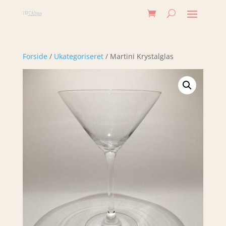
Forside
/
Ukategoriseret
/ Martini Krystalglas