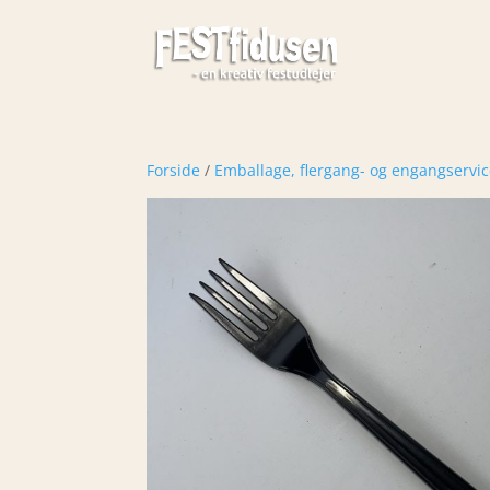
Forside
/
Emballage, flergang- og engangservi