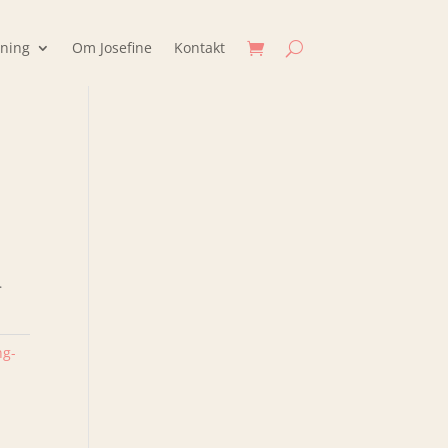
jning
Om Josefine
Kontakt
.
ng-